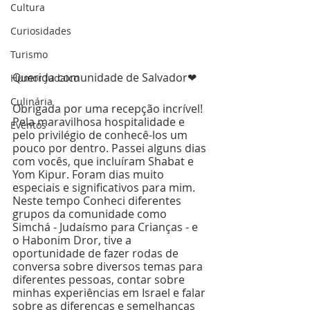
Cultura
Curiosidades
Turismo
Querida comunidade de Salvador❤ 
Humor Judaico
Culinária
Obrigada por uma recepção incrível! 
Pela maravilhosa hospitalidade e 
Eventos
pelo privilégio de conhecê-los um 
pouco por dentro. Passei alguns dias 
com vocês, que incluíram Shabat e 
Yom Kipur. Foram dias muito 
especiais e significativos para mim. 
Neste tempo Conheci diferentes 
grupos da comunidade como 
Simchá - Judaísmo para Crianças - e 
o Habonim Dror, tive a 
oportunidade de fazer rodas de 
conversa sobre diversos temas para 
diferentes pessoas, contar sobre 
minhas experiências em Israel e falar 
sobre as diferenças e semelhanças 