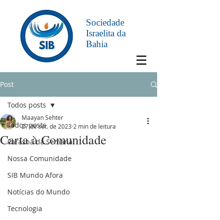
Sociedade
Israelita da
Bahia
Post
Todos posts
Maayan Sehter
Todos posts
27 de set. de 2023
2 min de leitura
Carta à Comunidade
Parashá da Semana
Nossa Comunidade
SIB Mundo Afora
Notícias do Mundo
Tecnologia