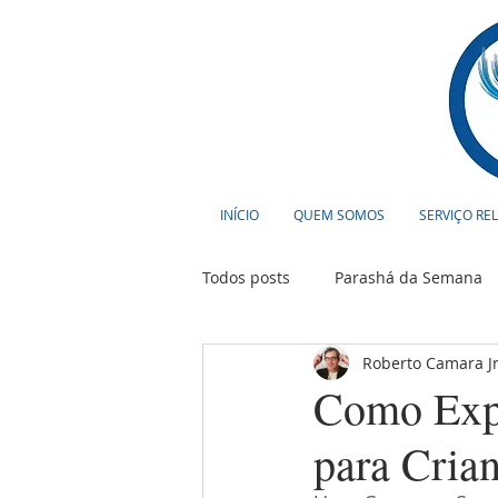
INÍCIO
QUEM SOMOS
SERVIÇO RE
Todos posts
Parashá da Semana
Roberto Camara Jr
Cultura
Curiosidades
T
Como Expl
para Cria