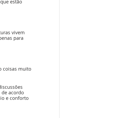
 que estão 
turas vivem 
apenas para 
o coisas muito 
discussões 
 de acordo 
o e conforto 