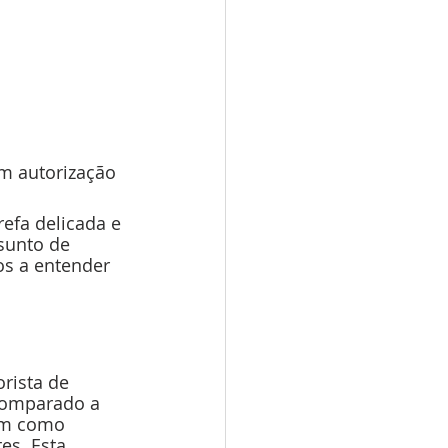
m autorização
efa delicada e 
sunto de 
s a entender 
rista de 
 comparado a 
im como 
es. Esta 