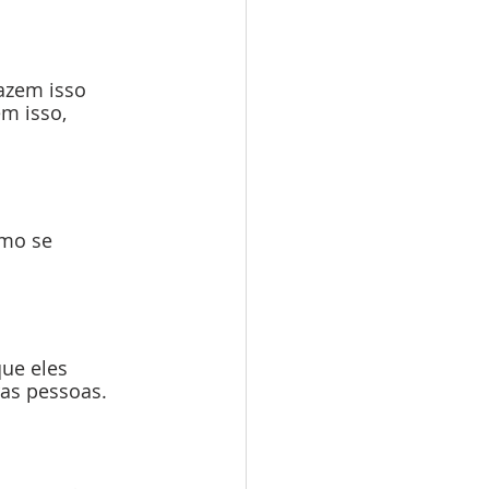
azem isso 
m isso, 
mo se 
ue eles 
ras pessoas.