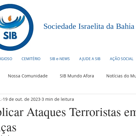
Sociedade Israelita da Bahia
LIGIOSO
CEMITÉRIO
SIB e-NEWS
AJUDE A SIB
AÇÃO SOCIAL
Nossa Comunidade
SIB Mundo Afora
Notícias do M
.
19 de out. de 2023
3 min de leitura
urismo
Humor Judaico
Culinária
Eventos
icar Ataques Terroristas em
nças