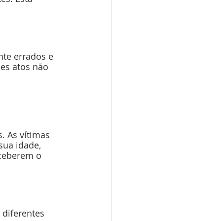
te errados e 
ses atos não 
. As vítimas 
sua idade, 
rceberem o 
diferentes 