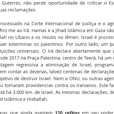
 Guterres, não perde oportunidade de criticar o Est
uas reclamações.
processado na Corte Internacional de Justiça e o ag
efiro me ao Irã. Hamas e a Jihad Islâmica em Gaza são 
ah no Líbano e os Houtis no Iêmen. Israel é proces
uer exterminar os palestinos. Por outro lado, um p
tuições universais. O Irã declara abertamente que q
esde 2017 na Praça Palestina, centro de Teerã, há um 
ntagem regressiva a eliminação de Israel, program
sem contar as dezenas, talvez centenas de declarações
jetivo de destruir Israel. Nem a ONU, ou outras agenc
u tomaram providencias contra os iranianos. Este fa
á há 3.000 km. de Israel. As mesmas declarações, de d
 Islâmica e Hizballah.
amas que ainda mantem 
120 reféns
 em seu poder, 