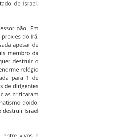
ado de Israel. 
ressor não. Em 
proxies do Irã, 
sada apesar de 
aís membro da 
uer destruir o 
enorme relógio 
ada para 1 de 
 de dirigentes 
ias criticaram 
natismo doido, 
estruir Israel 
entre vivos e 