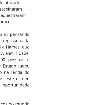
te atacado 
ssassinaram 
 sequestraram 
braços 
ahu pensando 
tregasse cada 
i a Hamas, que 
 eletricidade, 
00 pessoas e 
 Estado Judeu 
 na lenda do 
e: este é meu 
 oportunidade 
icos no mundo 