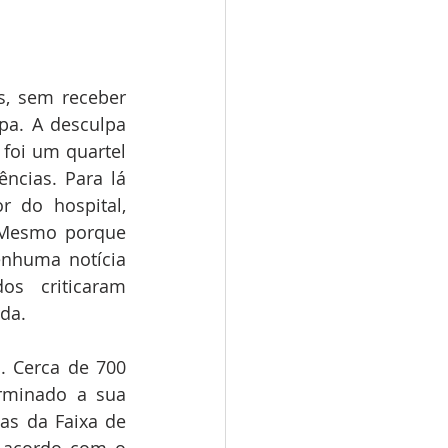
s, sem receber 
a. A desculpa 
 foi um quartel 
cias. Para lá 
 do hospital, 
 Mesmo porque 
nhuma notícia 
s criticaram 
da.
 Cerca de 700 
rminado a sua 
as da Faixa de 
 acordo com o 