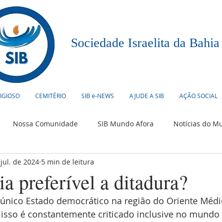
Sociedade Israelita da Bahia
LIGIOSO
CEMITÉRIO
SIB e-NEWS
AJUDE A SIB
AÇÃO SOCIAL
Nossa Comunidade
SIB Mundo Afora
Notícias do M
 jul. de 2024
5 min de leitura
urismo
Humor Judaico
Culinária
Eventos
 preferível a ditadura?
 único Estado democrático na região do Oriente Médi
r isso é constantemente criticado inclusive no mundo 