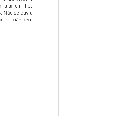
falar em lhes 
. Não se ouviu 
meses não tem 
          