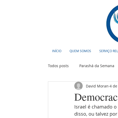
INÍCIO
QUEM SOMOS
SERVIÇO RE
Todos posts
Parashá da Semana
David Moran
4 de
Cultura
Curiosidades
T
Democracia
Israel é chamado o
disso, ou talvez po