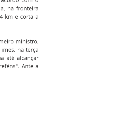
, na fronteira 
4 km e corta a 
eiro ministro, 
mes, na terça 
a até alcançar 
eféns". Ante a 
                  