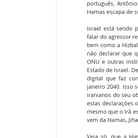
português, Antônio
Hamas escapa de s
Israel está sendo 
falar do agressor r
bem como a Hizball
não declarar que q
ONU e outras insti
Estado de Israel. D
digital que faz co
janeiro 2040. Isso 
iranianos do seu ob
estas declarações o
mesmo que o Irã est
vem da Hamas, Jihad
Veja só, que a H