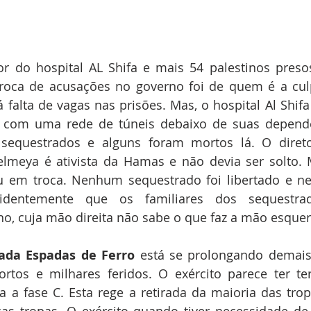
tor do hospital AL Shifa e mais 54 palestinos preso
roca de acusações no governo foi de quem é a culp
á falta de vagas nas prisões. Mas, o hospital Al Shifa
 com uma rede de túneis debaixo de suas dependên
sequestrados e alguns foram mortos lá. O diretor
eya é ativista da Hamas e não devia ser solto.
u em troca. Nenhum sequestrado foi libertado e ne
identemente que os familiares dos sequestrado
o, cuja mão direita não sabe o que faz a mão esquer
ada Espadas de Ferro
 está se prolongando demais.
rtos e milhares feridos. O exército parece ter te
 a fase C. Esta rege a retirada da maioria das trop
as tropas. O exército quando tiver necessidade de