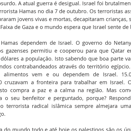
surdo. A atual guerra é desigual. Israel foi brutalmen
rrorista Hamas no dia 7 de outubro. Os terroristas a
praram jovens vivas e mortas, decapitaram crianças,
 Faixa de Gaza e o mundo espera que Israel sente de 
 Hamas dependem de Israel. O governo do Netany
os gazenses permitiu e cooperou para que Qatar en
dólares a população. Isto sabendo que boa parte va
os contrabandeados através do território egípcio. A
 alimentos vem e ou dependem de Israel. 15.0
 cruzavam a fronteira para trabalhar em Israel. O
sto compra a paz e a calma na região. Mas como
ca o seu benfeitor e perguntado, porque? Respond
ão terrorista radical islâmica sempre almejara uma
go.
 do mundo todo e até hoje os palestinos são os ún