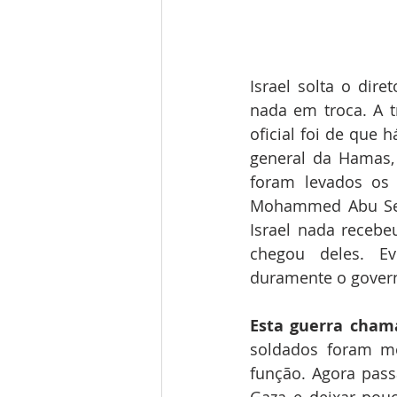
Israel solta o dire
nada em troca. A t
oficial foi de que h
general da Hamas,
foram levados os 
Mohammed Abu Selm
Israel nada recebe
chegou deles. Ev
duramente o govern
Esta guerra cham
soldados foram mo
função. Agora passa
Gaza e deixar pouc