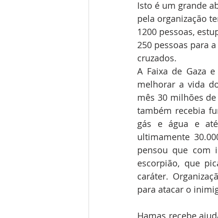
Isto é um grande ab
pela organização te
1200 pessoas, estu
250 pessoas para a
cruzados.
A Faixa de Gaza e
melhorar a vida d
mês 30 milhões de 
também recebia fund
gás e água e até
ultimamente 30.000
pensou que com i
escorpião, que pi
caráter. Organizaç
para atacar o inimi
Hamas recebe ajuda