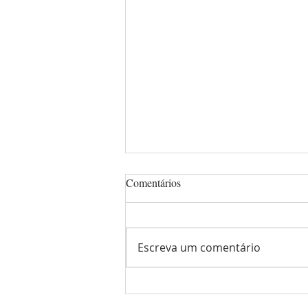
Notícias da nossa Escolinha
Comentários
Mesmo concorrendo com as
comemorações de Dia dos Pais
promovidas por diversas
Escreva um comentário
escolas, nossa escolinha reuniu
hoje 11 crianças. E isso tem um
significado muito especial! 💙
Foi uma manhã repleta de cr