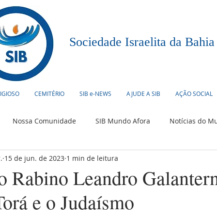
Sociedade Israelita da Bahia
LIGIOSO
CEMITÉRIO
SIB e-NEWS
AJUDE A SIB
AÇÃO SOCIAL
Nossa Comunidade
SIB Mundo Afora
Notícias do M
.
15 de jun. de 2023
1 min de leitura
urismo
Humor Judaico
Culinária
Eventos
o Rabino Leandro Galanter
Torá e o Judaísmo