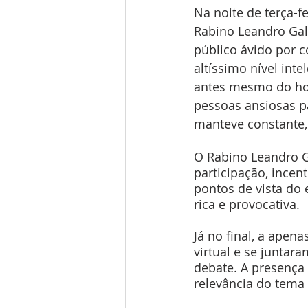
Na noite de terça-f
Rabino Leandro Gala
público ávido por 
altíssimo nível inte
antes mesmo do hor
pessoas ansiosas pa
manteve constante,
O Rabino Leandro G
participação, incen
pontos de vista do
rica e provocativa.
Já no final, a apen
virtual e se juntar
debate. A presença 
relevância do tema