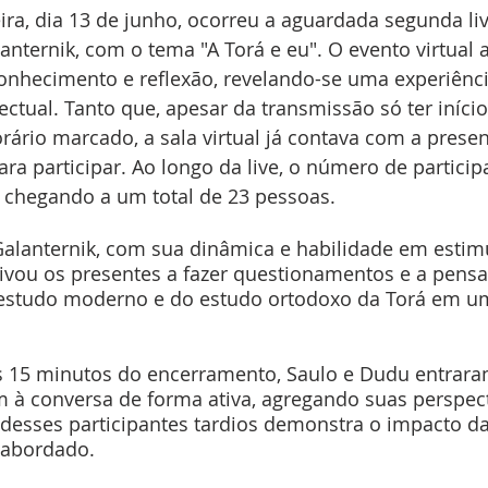
eira, dia 13 de junho, ocorreu a aguardada segunda li
nternik, com o tema "A Torá e eu". O evento virtual 
conhecimento e reflexão, revelando-se uma experiênci
lectual. Tanto que, apesar da transmissão só ter início
ário marcado, a sala virtual já contava com a presen
ra participar. Ao longo da live, o número de particip
 chegando a um total de 23 pessoas.
alanternik, com sua dinâmica e habilidade em estimu
tivou os presentes a fazer questionamentos e a pensa
 estudo moderno e do estudo ortodoxo da Torá em u
as 15 minutos do encerramento, Saulo e Dudu entrara
am à conversa de forma ativa, agregando suas perspect
desses participantes tardios demonstra o impacto da 
 abordado.