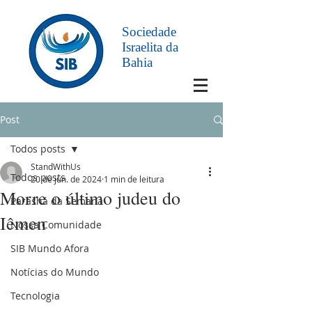
Sociedade
Israelita da
Bahia
Post
Todos posts
StandWithUs
Todos posts
20 de jun. de 2024
1 min de leitura
Morre o último judeu do
Parashá da Semana
Iêmen
Nossa Comunidade
SIB Mundo Afora
Notícias do Mundo
Tecnologia