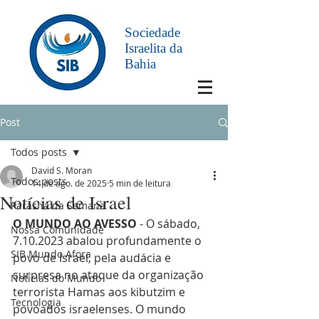
Sociedade
Israelita da
Bahia
Post
Todos posts
David S. Moran
Todos posts
14 de ago. de 2025
5 min de leitura
Notícias de Israel
Parashá da Semana
O MUNDO AO AVESSO
 - O sábado, 
Nossa Comunidade
7.10.2023 abalou profundamente o 
SIB Mundo Afora
povo de Israel, pela audácia e 
surpresa no ataque da organização 
Notícias do Mundo
terrorista Hamas aos kibutzim e 
Tecnologia
povoados israelenses. O mundo 