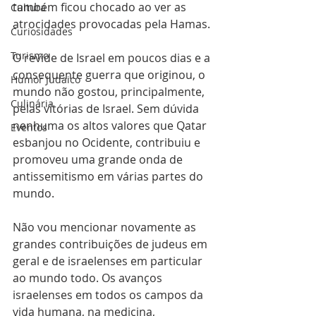
também ficou chocado ao ver as 
Cultura
atrocidades provocadas pela Hamas. 
Curiosidades
Turismo
O revide de Israel em poucos dias e a 
consequente guerra que originou, o 
Humor Judaico
mundo não gostou, principalmente, 
Culinária
pelas vitórias de Israel. Sem dúvida 
nenhuma os altos valores que Qatar 
Eventos
esbanjou no Ocidente, contribuiu e 
promoveu uma grande onda de 
antissemitismo em várias partes do 
mundo. 
Não vou mencionar novamente as 
grandes contribuições de judeus em 
geral e de israelenses em particular 
ao mundo todo. Os avanços 
israelenses em todos os campos da 
vida humana, na medicina, 