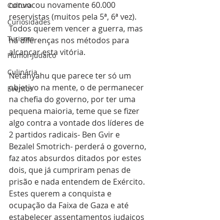
convocou novamente 60.000 
Cultura
reservistas (muitos pela 5ª, 6ª vez). 
Curiosidades
Todos querem vencer a guerra, mas 
Turismo
há diferenças nos métodos para 
alcançar esta vitória.
Humor Judaico
Culinária
Netanyahu que parece ter só um 
objetivo na mente, o de permanecer 
Eventos
na chefia do governo, por ter uma 
pequena maioria, teme que se fizer 
algo contra a vontade dos líderes de 
2 partidos radicais- Ben Gvir e 
Bezalel Smotrich- perderá o governo, 
faz atos absurdos ditados por estes 
dois, que já cumpriram penas de 
prisão e nada entendem de Exército. 
Estes querem a conquista e 
ocupação da Faixa de Gaza e até 
estabelecer assentamentos judaicos 