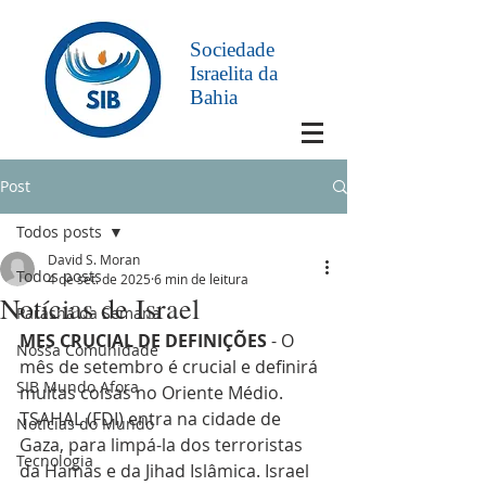
Sociedade
Israelita da
Bahia
Post
Todos posts
David S. Moran
Todos posts
4 de set. de 2025
6 min de leitura
Notícias de Israel
Parashá da Semana
MES CRUCIAL DE DEFINIÇÕES
 - O 
Nossa Comunidade
mês de setembro é crucial e definirá 
SIB Mundo Afora
muitas coisas no Oriente Médio. 
TSAHAL (FDI) entra na cidade de 
Notícias do Mundo
Gaza, para limpá-la dos terroristas 
Tecnologia
da Hamas e da Jihad Islâmica. Israel 