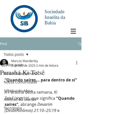
Sociedade
Israelita da
Bahia
Post
Todos posts
Marcos Wanderley
Todos posts
3 de set. de 2025
2 min de leitura
Parashá Ki Tetsê
Parashá da Semana
“Quando saíres... para dentro de si”
Nossa Comunidade
SIB Mundo Afora
A Parashá desta semana, 
Ki 
Tetsê
 (כִּי־תֵצֵא), que significa 
“Quando 
Notícias do Mundo
saíres”
, abrange 
Devarim 
Tecnologia
(Deuteronômio) 21:10–25:19
 e 