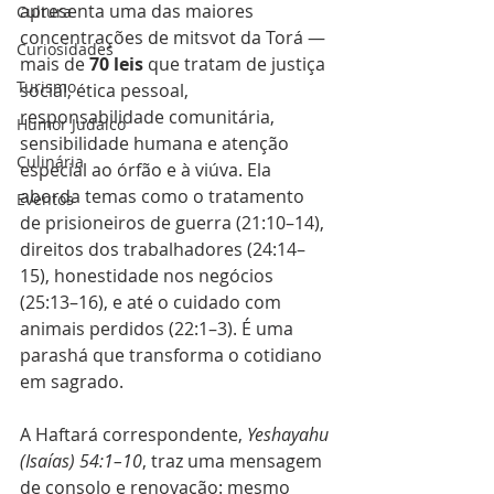
apresenta uma das maiores 
Cultura
concentrações de mitsvot da Torá — 
Curiosidades
mais de 
70 leis
 que tratam de justiça 
Turismo
social, ética pessoal, 
responsabilidade comunitária, 
Humor Judaico
sensibilidade humana e atenção 
Culinária
especial ao órfão e à viúva. Ela 
aborda temas como o tratamento 
Eventos
de prisioneiros de guerra (21:10–14), 
direitos dos trabalhadores (24:14–
15), honestidade nos negócios 
(25:13–16), e até o cuidado com 
animais perdidos (22:1–3). É uma 
parashá que transforma o cotidiano 
em sagrado.
A Haftará correspondente, 
Yeshayahu 
(Isaías) 54:1–10
, traz uma mensagem 
de consolo e renovação: mesmo 