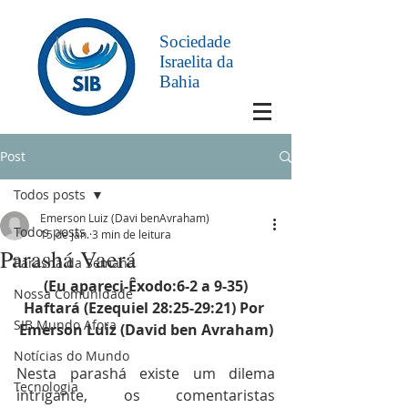
Sociedade
Israelita da
Bahia
Post
Todos posts
Emerson Luiz (Davi benAvraham)
Todos posts
15 de jan.
3 min de leitura
Parashá Vaerá
Parashá da Semana
(Eu apareci-Êxodo:6-2 a 9-35)
Nossa Comunidade
Haftará (Ezequiel 28:25-29:21) Por 
SIB Mundo Afora
Emerson Luiz (David ben Avraham)
Notícias do Mundo
Nesta parashá existe um dilema 
Tecnologia
intrigante, os comentaristas 