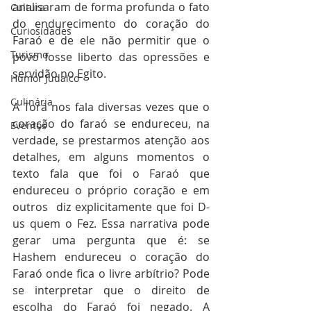
analisaram de forma profunda o fato 
Cultura
do endurecimento do coração do 
Curiosidades
Faraó e de ele não permitir que o 
Turismo
povo fosse liberto das opressões e 
servidão no Egito. 
Humor Judaico
Culinária
A Torá nos fala diversas vezes que o 
coração do faraó se endureceu, na 
Eventos
verdade, se prestarmos atenção aos 
detalhes, em alguns momentos o 
texto fala que foi o Faraó que 
endureceu o próprio coração e em 
outros  diz explicitamente que foi D-
us quem o Fez. Essa narrativa pode 
gerar uma pergunta que é: se 
Hashem endureceu o coração do 
Faraó onde fica o livre arbítrio? Pode 
se interpretar que o direito de 
escolha do Faraó foi negado. A 