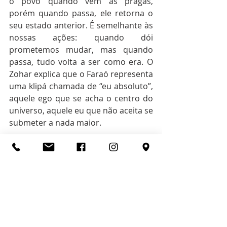
o povo quando vem as pragas, 
porém quando passa, ele retorna o 
seu estado anterior. É semelhante às 
nossas ações: quando dói 
prometemos mudar, mas quando 
passa, tudo volta a ser como era. O 
Zohar explica que o Faraó representa 
uma klipá chamada de “eu absoluto”, 
aquele ego que se acha o centro do 
universo, aquele eu que não aceita se 
submeter a nada maior.
(Referências Bibliográficas: Chumash 
Torá; Os caminhos da Kabalá; 
Sermões da Torá; Nos caminhos da 
eternidade).