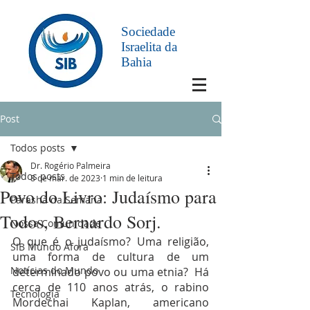
Sociedade
Israelita da
Bahia
Post
Todos posts
Dr. Rogério Palmeira
Todos posts
8 de mar. de 2023
1 min de leitura
Povo do Livro: Judaísmo para
Parashá da Semana
Todos, Bernardo Sorj.
Nossa Comunidade
O que é o judaísmo? Uma religião, 
SIB Mundo Afora
uma forma de cultura de um 
Notícias do Mundo
determinado povo ou uma etnia?  Há 
cerca de 110 anos atrás, o rabino 
Tecnologia
Mordechai Kaplan, americano 