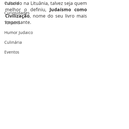
nascido na Lituânia, talvez seja quem 
Cultura
melhor o definiu, 
Judaísmo como 
Curiosidades
Civilização
, nome do seu livro mais 
importante. 
Turismo
Humor Judaico
Culinária
Eventos