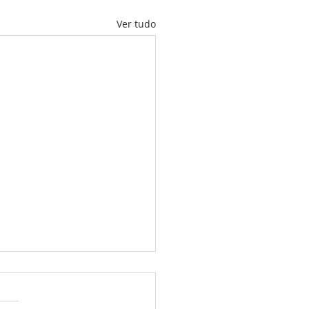
Ver tudo
Chodesh Elul – O Portal
etorno