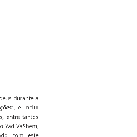
deus durante a 
ções
”, e inclui 
 entre tantos 
o Yad VaShem, 
do com este 