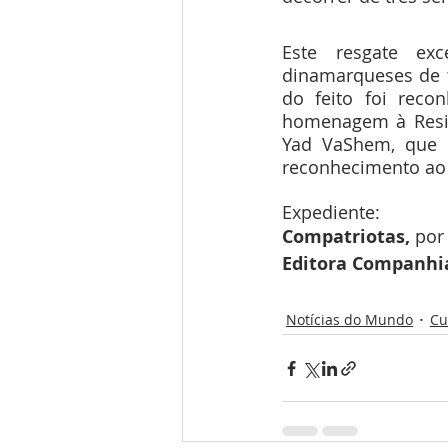
Este resgate ex
dinamarqueses de to
do feito foi reco
homenagem à Resis
Yad VaShem, que
reconhecimento ao e
Expediente: 
Compatriotas, 
por 
Editora Companhia
Notícias do Mundo
Cu