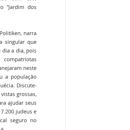
o “Jardim dos 
olitiken, narra 
 singular que 
ia a dia, pois 
ompatriotas 
anejaram neste 
ou a população 
uécia. Discute-
istas grossas, 
ra ajudar seus 
7.200 judeus e 
al seguro no 
a. 