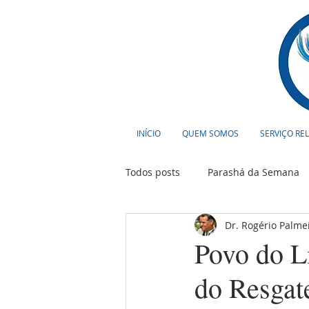
INÍCIO
QUEM SOMOS
SERVIÇO RE
Todos posts
Parashá da Semana
Dr. Rogério Palme
Cultura
Curiosidades
T
Povo do L
do Resgat