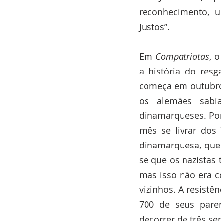
reconhecimento, u
Justos”.
Em 
Compatriotas
, 
a história do resg
começa em outubro 
os alemães sabi
dinamarqueses. Poré
mês se livrar dos 
dinamarquesa, que 
se que os nazistas
mas isso não era c
vizinhos. A resistê
700 de seus paren
decorrer de três se