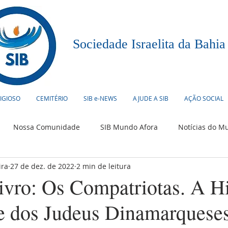
Sociedade Israelita da Bahia
LIGIOSO
CEMITÉRIO
SIB e-NEWS
AJUDE A SIB
AÇÃO SOCIAL
Nossa Comunidade
SIB Mundo Afora
Notícias do M
ira
27 de dez. de 2022
2 min de leitura
urismo
Humor Judaico
Culinária
Eventos
ivro: Os Compatriotas. A Hi
e dos Judeus Dinamarqueses