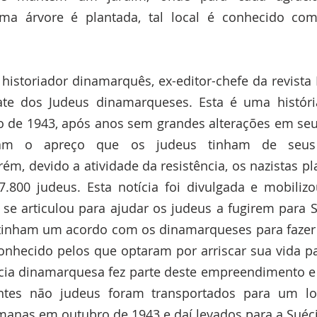
ma árvore é plantada, tal local é conhecido com
o historiador dinamarquês, ex-editor-chefe da revista P
ate dos Judeus dinamarqueses. Esta é uma história
de 1943, após anos sem grandes alterações em seu d
am o apreço que os judeus tinham de seus c
m, devido a atividade da resistência, os nazistas pl
7.800 judeus. Esta notícia foi divulgada e mobiliz
se articulou para ajudar os judeus a fugirem para S
 tinham um acordo com os dinamarqueses para fazer v
onhecido pelos que optaram por arriscar sua vida pa
ncia dinamarquesa fez parte deste empreendimento e 
tes não judeus foram transportados para um loc
manas em outubro de 1943 e daí levados para a Suéci