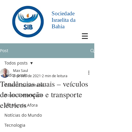
Sociedade
Israelita da
Bahia
Post
Todos posts
Max Saul
Todos posts
2 de set. de 2021
2 min de leitura
Tendências atuais – veículos
Parashá da Semana
de locomoção e transporte
Nossa Comunidade
elétricos
SIB Mundo Afora
Notícias do Mundo
Tecnologia