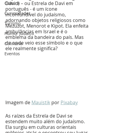
David) – ou Estrela de Davi em 
Cultura
português - é um ícone 
Curiosidades
inconfundível do judaísmo, 
adornando objetos religiosos como 
Turismo
Mezuzot, Menorot e Kipot. Ela enfeita 
ambulâncias em Israel e é o 
Humor Judaico
emblema da bandeira do país. Mas 
de onde veio esse símbolo e o que 
Culinária
ele realmente significa?
Eventos
Imagem de 
Mauistik
 por 
Pixabay
As raízes da Estrela de Davi se 
estendem muito além do judaísmo. 
Ela surgiu em culturas orientais 
milênios atrás e encontrou seu lugar 