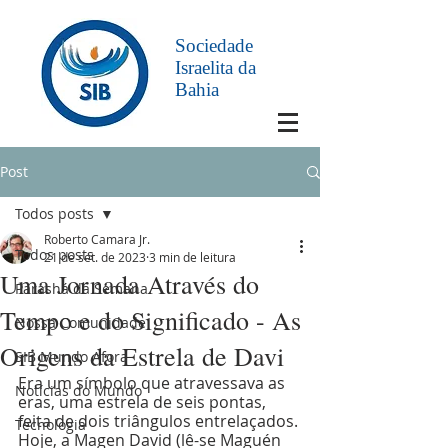
Sociedade
Israelita da
Bahia
Post
Todos posts
Roberto Camara Jr.
Todos posts
21 de set. de 2023
3 min de leitura
Uma Jornada Através do
Parashá da Semana
Tempo e do Significado - As
Nossa Comunidade
Origens da Estrela de Davi
SIB Mundo Afora
Era um símbolo que atravessava as 
Notícias do Mundo
eras, uma estrela de seis pontas, 
feita de dois triângulos entrelaçados. 
Tecnologia
Hoje, a Magen David (lê-se Maguén 