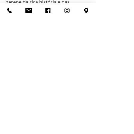
perene da rica história e das 
profundas tradições do povo judeu. 
Seja vista como um símbolo de 
espiritualidade, unidade ou 
resistência, essa estrela de seis 
pontas continua a brilhar como um 
farol de identidade e perseverança 
para o povo judeu.
Cultura
Posts recentes
Ver tudo