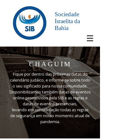
Sociedade
Israelita da
Bahia
CHAGUIM
Fique por dentro das próximas datas do
calendário judáico, e informe-se sobre todo
o seu sigificado para nossa comunidade.
Disponibilizamos também datas de eventos
online promovidos pela SIB e as regras e
datas de eventos presenciais,
levando em consideração todas as regras
de segurança em nosso momento atual de
pandemia.