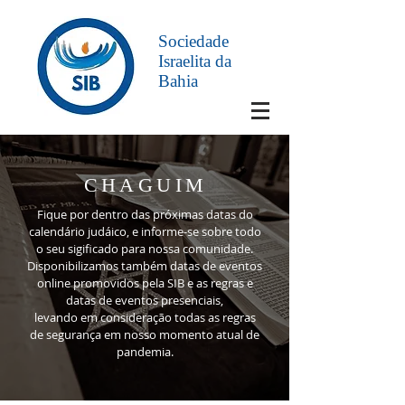
Sociedade
Israelita da
Bahia
CHAGUIM
Fique por dentro das próximas datas do
calendário judáico, e informe-se sobre todo
o seu sigificado para nossa comunidade.
Disponibilizamos também datas de eventos
online promovidos pela SIB e as regras e
datas de eventos presenciais,
levando em consideração todas as regras
de segurança em nosso momento atual de
pandemia.