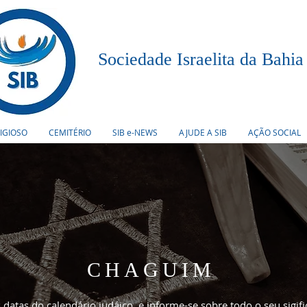
Sociedade Israelita da Bahia
LIGIOSO
CEMITÉRIO
SIB e-NEWS
AJUDE A SIB
AÇÃO SOCIAL
CHAGUIM
datas do calendário judáico, e informe-se sobre todo o seu sigi