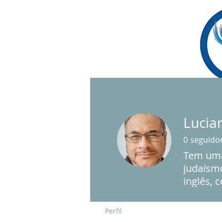
INÍCIO
QUEM SOMOS
SERVIÇO RE
Lucia
0
seguido
Tem uma
judaísmo
inglês, 
Universi
Perfil