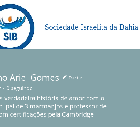
Sociedade Israelita da Bahia
LIGIOSO
CEMITÉRIO
SIB e-NEWS
AJUDE A SIB
AÇÃO SOCIAL
no Ariel Gomes
Escritor
r
0
seguindo
 verdadeira história de amor com o
, pai de 3 marmanjos e professor de
com certificações pela Cambridge
ty.