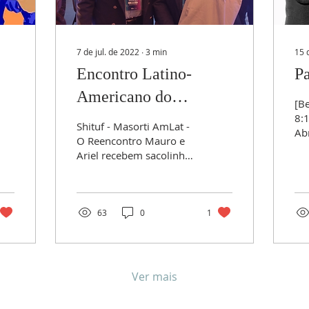
7 de jul. de 2022
∙
3
min
15 
Encontro Latino-
Pa
Americano do
[B
Movimento
8:1
Shituf - Masorti AmLat -
Ab
Masorti/Conservador
O Reencontro Mauro e
en
Ariel recebem sacolinha
Ju
com programação,
ao
caderno, caneta, caneca
Kin
e kipá...e outras...
63
0
1
Ver mais