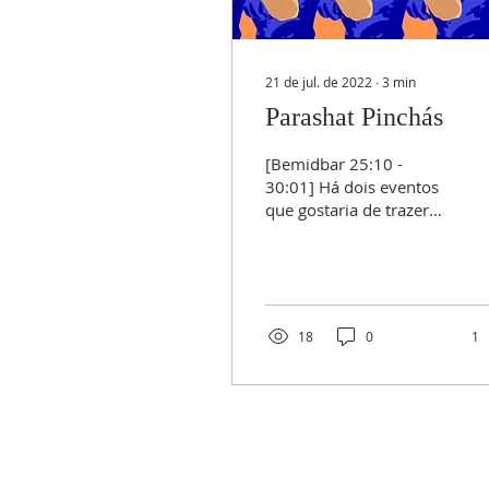
21 de jul. de 2022
∙
3
min
Parashat Pinchás
[Bemidbar 25:10 -
30:01] Há dois eventos
que gostaria de trazer
para nossa reflexão
conjunta, e que estão
registrados nesta
porção...
18
0
1