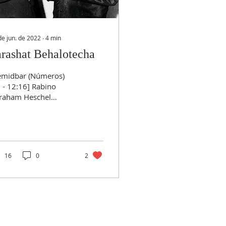
de jun. de 2022
∙
4
min
rashat Behalotecha
emidbar (Números)
 - 12:16] Rabino
raham Heschel
tregando o prêmio
daísmo e Paz Mundial
 Dr. Martin Luther
g Jr. em 7 de...
16
0
2