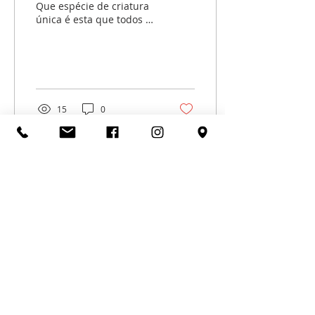
Que espécie de criatura
única é esta que todos os
governantes de todas as
nações do mundo
desgraçaram e
esmagaram e...
15
0
SOBRE NÓS
Fundada no dia 17 de abril de 1947, a
Sociedade Israelita da Bahia – ou
simplesmente SIB - é uma associação civil
brasileira, beneficente e filantrópica que
procura promover culto, ciência, cultura,
educação, esportes, recreação e beneficência,
sob a égide da religião judaica.
A SIB também está pronta para representar e
proteger os membros da comunidade judaica
local como tais quando necessário.