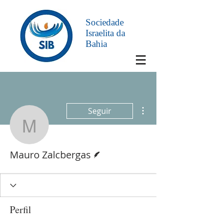
Sociedade
Israelita da
Bahia
Mais ações
Seguir
Mauro Zalcbergas
Escritor
Mauro Zalcbergas
Perfil