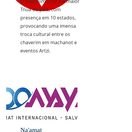
O Habonim Dror é a maior
Tnuá do país, com
presença em 10 estados,
provocando uma imensa
troca cultural entre os
chaverim em machanot e
eventos Artzi.
Na'amat