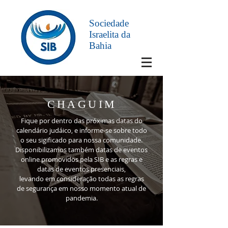
Sociedade
Israelita da
Bahia
CHAGUIM
Fique por dentro das próximas datas do
calendário judáico, e informe-se sobre todo
o seu sigificado para nossa comunidade.
Disponibilizamos também datas de eventos
online promovidos pela SIB e as regras e
datas de eventos presenciais,
levando em consideração todas as regras
de segurança em nosso momento atual de
pandemia.