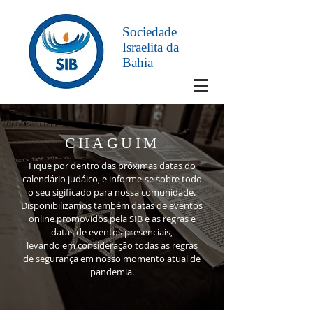
Sociedade
Israelita da
Bahia
CHAGUIM
Fique por dentro das próximas datas do
calendário judáico, e informe-se sobre todo
o seu sigificado para nossa comunidade.
Disponibilizamos também datas de eventos
online promovidos pela SIB e as regras e
datas de eventos presenciais,
levando em consideração todas as regras
de segurança em nosso momento atual de
pandemia.