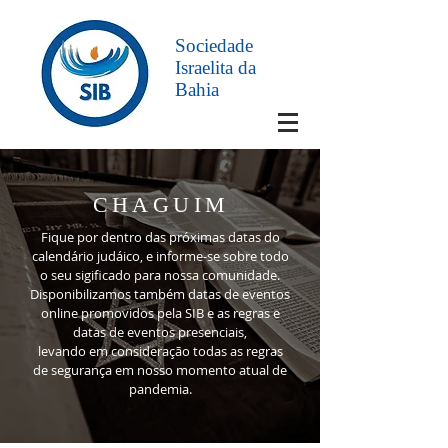
Sociedade
Israelita da
Bahia
CHAGUIM
Fique por dentro das próximas datas do
calendário judáico, e informe-se sobre todo
o seu sigificado para nossa comunidade.
Disponibilizamos também datas de eventos
online promovidos pela SIB e as regras e
datas de eventos presenciais,
levando em consideração todas as regras
de segurança em nosso momento atual de
pandemia.