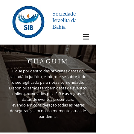
Sociedade
Israelita da
Bahia
CHAGUIM
Fique por dentro das próximas datas do
calendário judáico, e informe-se sobre todo
o seu sigificado para nossa comunidade.
Disponibilizamos também datas de eventos
online promovidos pela SIB e as regras e
datas de eventos presenciais,
levando em consideração todas as regras
de segurança em nosso momento atual de
pandemia.