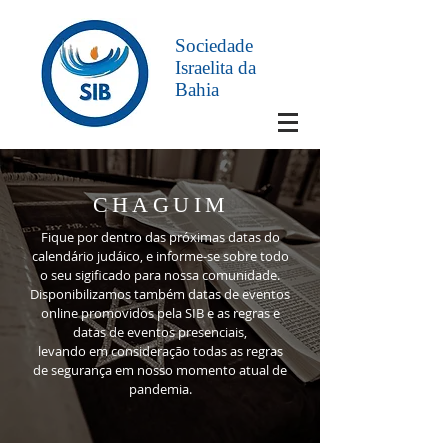
Sociedade
Israelita da
Bahia
CHAGUIM
Fique por dentro das próximas datas do
calendário judáico, e informe-se sobre todo
o seu sigificado para nossa comunidade.
Disponibilizamos também datas de eventos
online promovidos pela SIB e as regras e
datas de eventos presenciais,
levando em consideração todas as regras
de segurança em nosso momento atual de
pandemia.