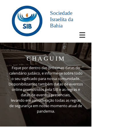
Sociedade
Israelita da
Bahia
CHAGUIM
Fique por dentro das próximas datas do
calendário judáico, e informe-se sobre todo
o seu sigificado para nossa comunidade.
Disponibilizamos também datas de eventos
online promovidos pela SIB e as regras e
datas de eventos presenciais,
levando em consideração todas as regras
de segurança em nosso momento atual de
pandemia.