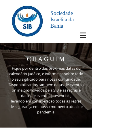
Sociedade
Israelita da
Bahia
CHAGUIM
Fique por dentro das próximas datas do
calendário judáico, e informe-se sobre todo
o seu sigificado para nossa comunidade.
Disponibilizamos também datas de eventos
online promovidos pela SIB e as regras e
datas de eventos presenciais,
levando em consideração todas as regras
de segurança em nosso momento atual de
pandemia.