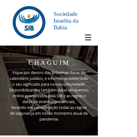
Sociedade
Israelita da
Bahia
CHAGUIM
Fique por dentro das próximas datas do
calendário judáico, e informe-se sobre todo
o seu sigificado para nossa comunidade.
Disponibilizamos também datas de eventos
online promovidos pela SIB e as regras e
datas de eventos presenciais,
levando em consideração todas as regras
de segurança em nosso momento atual de
pandemia.