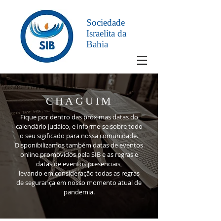
Sociedade
Israelita da
Bahia
CHAGUIM
Fique por dentro das próximas datas do
calendário judáico, e informe-se sobre todo
o seu sigificado para nossa comunidade.
Disponibilizamos também datas de eventos
online promovidos pela SIB e as regras e
datas de eventos presenciais,
levando em consideração todas as regras
de segurança em nosso momento atual de
pandemia.