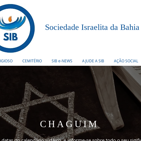
Sociedade Israelita da Bahia
LIGIOSO
CEMITÉRIO
SIB e-NEWS
AJUDE A SIB
AÇÃO SOCIAL
CHAGUIM
datas do calendário judáico, e informe-se sobre todo o seu sigi