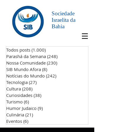
Sociedade
Israelita da
Bahia
Todos posts
(1.000)
1.000 posts
Parashá da Semana
(248)
248 posts
Nossa Comunidade
(230)
230 posts
SIB Mundo Afora
(8)
8 posts
Notícias do Mundo
(242)
242 posts
Tecnologia
(27)
27 posts
Cultura
(208)
208 posts
Curiosidades
(38)
38 posts
Turismo
(6)
6 posts
Humor Judaico
(9)
9 posts
Culinária
(21)
21 posts
Eventos
(6)
6 posts