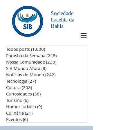
Sociedade
Israelita da
Bahia
Todos posts
(1.000)
1.000 posts
Parashá da Semana
(248)
248 posts
Nossa Comunidade
(230)
230 posts
SIB Mundo Afora
(8)
8 posts
Notícias do Mundo
(242)
242 posts
Tecnologia
(27)
27 posts
Cultura
(208)
208 posts
Curiosidades
(38)
38 posts
Turismo
(6)
6 posts
Humor Judaico
(9)
9 posts
Culinária
(21)
21 posts
Eventos
(6)
6 posts