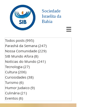
Sociedade
Israelita da
Bahia
Todos posts
(995)
995 posts
Parashá da Semana
(247)
247 posts
Nossa Comunidade
(229)
229 posts
SIB Mundo Afora
(8)
8 posts
Notícias do Mundo
(241)
241 posts
Tecnologia
(27)
27 posts
Cultura
(206)
206 posts
Curiosidades
(38)
38 posts
Turismo
(6)
6 posts
Humor Judaico
(9)
9 posts
Culinária
(21)
21 posts
Eventos
(6)
6 posts