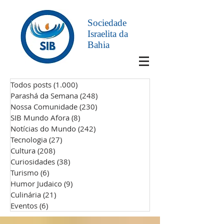
Sociedade
Israelita da
Bahia
Todos posts
(1.000)
1.000 posts
Parashá da Semana
(248)
248 posts
Nossa Comunidade
(230)
230 posts
SIB Mundo Afora
(8)
8 posts
Notícias do Mundo
(242)
242 posts
Tecnologia
(27)
27 posts
Cultura
(208)
208 posts
Curiosidades
(38)
38 posts
Turismo
(6)
6 posts
Humor Judaico
(9)
9 posts
Culinária
(21)
21 posts
Eventos
(6)
6 posts