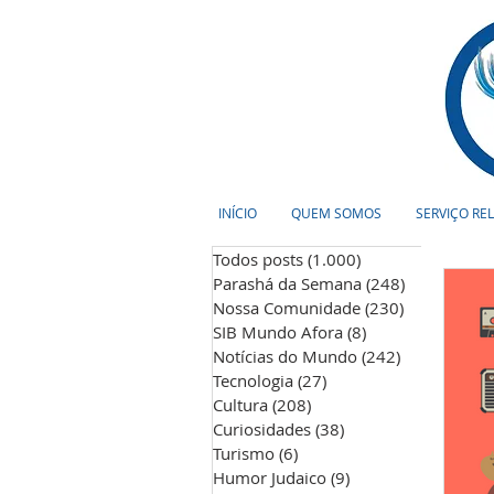
INÍCIO
QUEM SOMOS
SERVIÇO RE
Todos posts
(1.000)
1.000 posts
Parashá da Semana
(248)
248 posts
Nossa Comunidade
(230)
230 posts
SIB Mundo Afora
(8)
8 posts
Notícias do Mundo
(242)
242 posts
Tecnologia
(27)
27 posts
Cultura
(208)
208 posts
Curiosidades
(38)
38 posts
Turismo
(6)
6 posts
Humor Judaico
(9)
9 posts