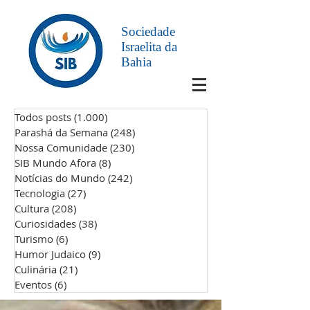
Sociedade
Israelita da
Bahia
Todos posts
(1.000)
1.000 posts
Parashá da Semana
(248)
248 posts
Nossa Comunidade
(230)
230 posts
SIB Mundo Afora
(8)
8 posts
Notícias do Mundo
(242)
242 posts
Tecnologia
(27)
27 posts
Cultura
(208)
208 posts
Curiosidades
(38)
38 posts
Turismo
(6)
6 posts
Humor Judaico
(9)
9 posts
Culinária
(21)
21 posts
Eventos
(6)
6 posts