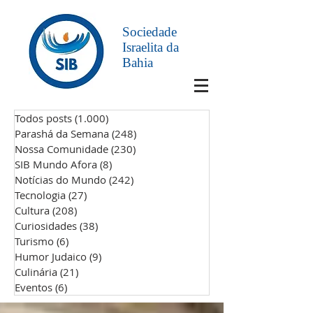
Sociedade
Israelita da
Bahia
Todos posts
(1.000)
1.000 posts
Parashá da Semana
(248)
248 posts
Nossa Comunidade
(230)
230 posts
SIB Mundo Afora
(8)
8 posts
Notícias do Mundo
(242)
242 posts
Tecnologia
(27)
27 posts
Cultura
(208)
208 posts
Curiosidades
(38)
38 posts
Turismo
(6)
6 posts
Humor Judaico
(9)
9 posts
Culinária
(21)
21 posts
Eventos
(6)
6 posts