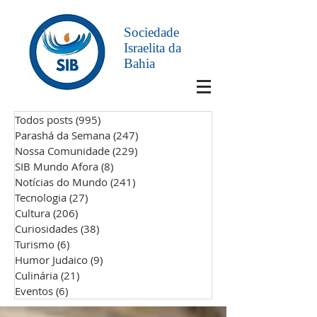
Sociedade
Israelita da
Bahia
Todos posts
(995)
995 posts
Parashá da Semana
(247)
247 posts
Nossa Comunidade
(229)
229 posts
SIB Mundo Afora
(8)
8 posts
Notícias do Mundo
(241)
241 posts
Tecnologia
(27)
27 posts
Cultura
(206)
206 posts
Curiosidades
(38)
38 posts
Turismo
(6)
6 posts
Humor Judaico
(9)
9 posts
Culinária
(21)
21 posts
Eventos
(6)
6 posts