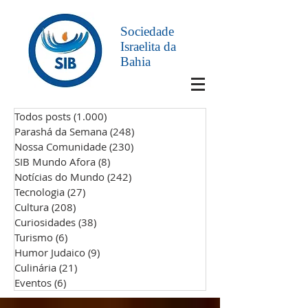
Sociedade
Israelita da
Bahia
Todos posts
(1.000)
1.000 posts
Parashá da Semana
(248)
248 posts
Nossa Comunidade
(230)
230 posts
SIB Mundo Afora
(8)
8 posts
Notícias do Mundo
(242)
242 posts
Tecnologia
(27)
27 posts
Cultura
(208)
208 posts
Curiosidades
(38)
38 posts
Turismo
(6)
6 posts
Humor Judaico
(9)
9 posts
Culinária
(21)
21 posts
Eventos
(6)
6 posts