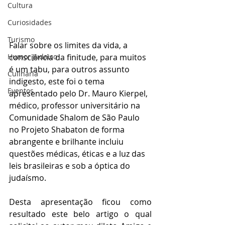
Cultura
Curiosidades
Turismo
Falar sobre os limites da vida, a 
Humor Judaico
consciência da finitude, para muitos 
é um tabu, para outros assunto 
Culinária
indigesto, este foi o tema 
Eventos
apresentado pelo Dr. Mauro Kierpel, 
médico, professor universitário na 
Comunidade Shalom de São Paulo 
no Projeto Shabaton de forma 
abrangente e brilhante incluiu  
questões médicas, éticas e a luz das 
leis brasileiras e sob a óptica do 
judaísmo.
Desta apresentação ficou como 
resultado este belo artigo o qual 