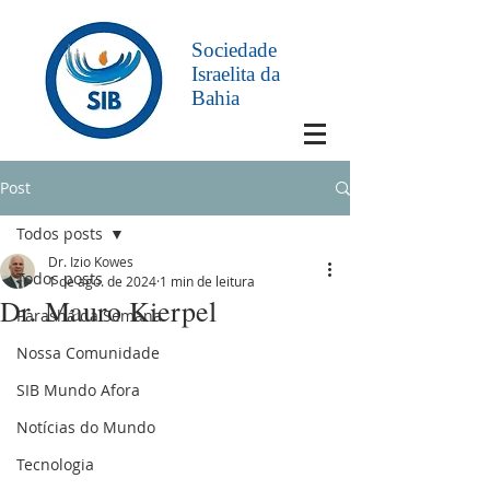
Sociedade
Israelita da
Bahia
Post
Todos posts
Dr. Izio Kowes
Todos posts
1 de ago. de 2024
1 min de leitura
Dr. Mauro Kierpel
Parashá da Semana
Nossa Comunidade
SIB Mundo Afora
Notícias do Mundo
Tecnologia