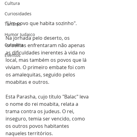
Cultura
Curiosidades
"Um povo que habita sozinho".
Turismo
Humor Judaico
Na jornada pelo deserto, os 
israelitas enfrentaram não apenas 
Culinária
as dificuldades inerentes à vida no 
Eventos
local, mas também os povos que lá 
viviam. O primeiro embate foi com 
os amalequitas, seguido pelos 
moabitas e outros.
Esta Parasha, cujo título "Balac" leva 
o nome do rei moabita, relata a 
trama contra os judeus. O rei, 
inseguro, temia ser vencido, como 
os outros povos habitantes 
naqueles territórios.