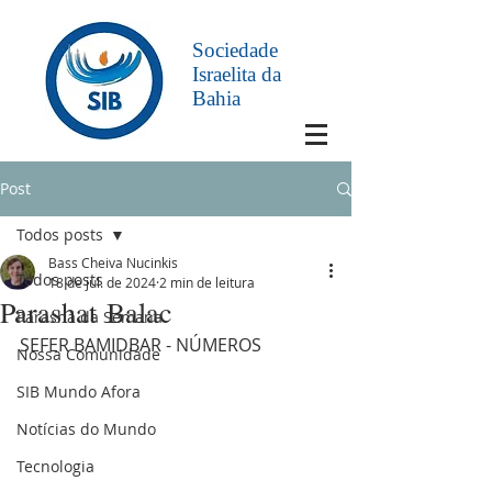
Sociedade
Israelita da
Bahia
Post
Todos posts
Bass Cheiva Nucinkis
Todos posts
18 de jul. de 2024
2 min de leitura
Parashat Balac
Parashá da Semana
SEFER BAMIDBAR - NÚMEROS 
Nossa Comunidade
SIB Mundo Afora
Notícias do Mundo
Tecnologia