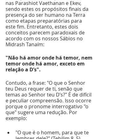
nas Parashiot Vaethanan e Ekev, 
sendo estes os propósitos finais da 
presença do ser humano na Terra 
como etapas preparatórias para 
este fim. Entretanto, estes dois 
conceitos parecem paradoxais de 
acordo com os nossos Sábios no 
Midrash Tanaím:
"Não há amor onde há temor, nem 
temor onde há amor, exceto em 
relação a D’s".
Contudo, a frase: "O que o Senhor 
teu Deus requer de ti, senão que 
temas ao Senhor teu D’s?" É de difícil 
e peculiar compreensão. Isso ocorre 
porque o pronome interrogativo "o 
que" sugere uma redução. Por 
exemplo: 
"O que é o homem, para que te 
lembres dele?" (Tehilim 8, 5) 