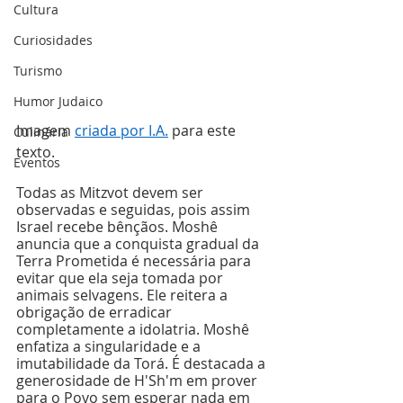
Cultura
Curiosidades
Turismo
Humor Judaico
Imagem 
criada por I.A.
 para este 
Culinária
texto.
Eventos
Todas as Mitzvot devem ser 
observadas e seguidas, pois assim 
Israel recebe bênçãos. Moshê 
anuncia que a conquista gradual da 
Terra Prometida é necessária para 
evitar que ela seja tomada por 
animais selvagens. Ele reitera a 
obrigação de erradicar 
completamente a idolatria. Moshê 
enfatiza a singularidade e a 
imutabilidade da Torá. É destacada a 
generosidade de H'Sh'm em prover 
para o Povo sem esperar nada em 