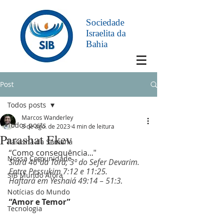
Sociedade
Israelita da
Bahia
Post
Todos posts
Marcos Wanderley
Todos posts
3 de ago. de 2023
4 min de leitura
Parashat Ekev
Parashá da Semana
“Como consequência..."
Nossa Comunidade
Sidra 46ªda Torá; 3º do Sefer Devarim. 
Entre Pessukim 7:12 e 11:25.
SIB Mundo Afora
Haftará em Yeshaiá 49:14 – 51:3.
Notícias do Mundo
“Amor e Temor”
Tecnologia