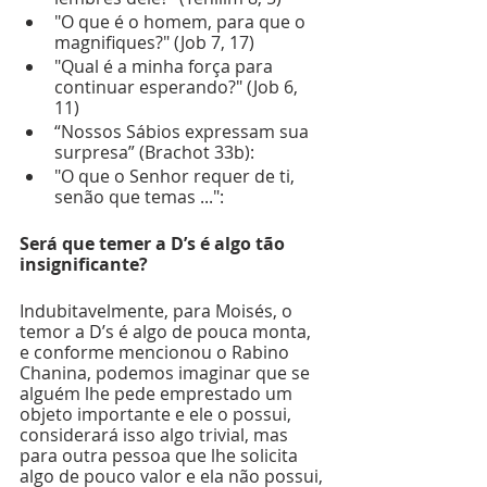
"O que é o homem, para que o 
magnifiques?" (Job 7, 17) 
"Qual é a minha força para 
continuar esperando?" (Job 6, 
11) 
“Nossos Sábios expressam sua 
surpresa” (Brachot 33b): 
"O que o Senhor requer de ti, 
senão que temas ...": 
Será que temer a D’s é algo tão 
insignificante?
Indubitavelmente, para Moisés, o 
temor a D’s é algo de pouca monta, 
e conforme mencionou o Rabino 
Chanina, podemos imaginar que se 
alguém lhe pede emprestado um 
objeto importante e ele o possui, 
considerará isso algo trivial, mas 
para outra pessoa que lhe solicita 
algo de pouco valor e ela não possui, 