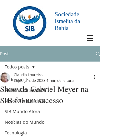
Sociedade
Israelita da
Bahia
Post
Todos posts
Claudia Loureiro
Todos posts
26 de jan. de 2023
1 min de leitura
Show de Gabriel Meyer na
Parashá da Semana
SIB foi um sucesso
Nossa Comunidade
SIB Mundo Afora
Notícias do Mundo
Tecnologia