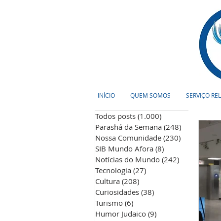
INÍCIO
QUEM SOMOS
SERVIÇO RE
Todos posts
(1.000)
1.000 posts
Parashá da Semana
(248)
248 posts
Nossa Comunidade
(230)
230 posts
SIB Mundo Afora
(8)
8 posts
Notícias do Mundo
(242)
242 posts
Tecnologia
(27)
27 posts
Cultura
(208)
208 posts
Curiosidades
(38)
38 posts
Turismo
(6)
6 posts
Humor Judaico
(9)
9 posts