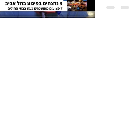
Sourasky naqu
obrigado a "da