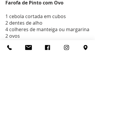
Farofa de Pinto com Ovo
1 cebola cortada em cubos
2 dentes de alho
4 colheres de manteiga ou margarina
2 ovos
1 xícara 
Farinha de Mandioca
Coentro, cebolinha e sal a gosto
Pouco de água
Modo de fazer
:
Doure a cebola e o alho na manteiga 
ou margarina.
Junte os ovos e frite-os.
Adicione a
 Farinha de Mandioca
 e 
dê uma refogada.
Adicione a água aos poucos (+- ½ 
xícara de água, a depender do ponto 
que você vai querer).