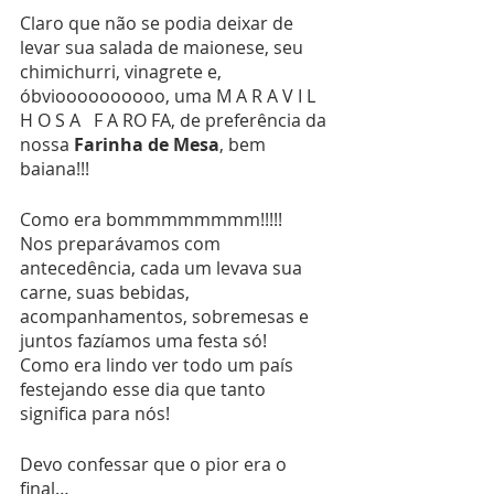
Claro que não se podia deixar de 
levar sua salada de maionese, seu 
chimichurri, vinagrete e, 
óbvioooooooooo, uma M A R A V I L 
H O S A   F A RO FA, de preferência da 
nossa 
Farinha de Mesa
, bem 
baiana!!!
Como era bommmmmmmm!!!!!
Nos preparávamos com 
antecedência, cada um levava sua 
carne, suas bebidas, 
acompanhamentos, sobremesas e 
juntos fazíamos uma festa só!
Como era lindo ver todo um país 
festejando esse dia que tanto 
significa para nós!
Devo confessar que o pior era o 
final…