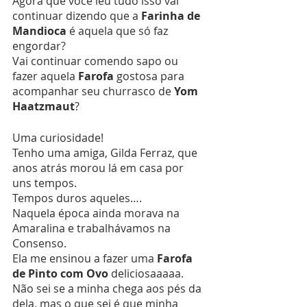
Agora que você leu tudo isso vai 
continuar dizendo que a 
Farinha de 
Mandioca
 é aquela que só faz 
engordar?
Vai continuar comendo sapo ou 
fazer aquela 
Farofa
 gostosa para 
acompanhar seu churrasco de 
Yom 
Haatzmaut
?
Uma curiosidade!
Tenho uma amiga, Gilda Ferraz, que 
anos atrás morou lá em casa por 
uns tempos.
Tempos duros aqueles….
Naquela época ainda morava na 
Amaralina e trabalhávamos na 
Consenso.
Ela me ensinou a fazer uma 
Farofa 
de Pinto com Ovo
 deliciosaaaaa.
Não sei se a minha chega aos pés da 
dela, mas o que sei é que minha 