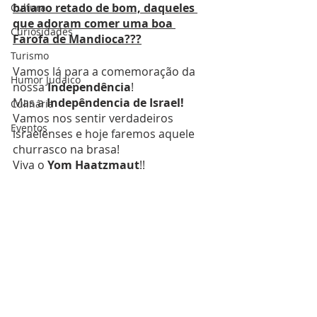
baiano retado de bom, daqueles 
Cultura
que adoram comer uma boa 
Curiosidades
Farofa de Mandioca???
Turismo
Vamos lá para a comemoração da 
Humor Judaico
nossa 
Independência
!
Mas a 
Indepêndencia de Israel!
Culinária
Vamos nos sentir verdadeiros 
Eventos
israelenses e hoje faremos aquele 
churrasco na brasa!
Viva o 
Yom Haatzmaut
!!