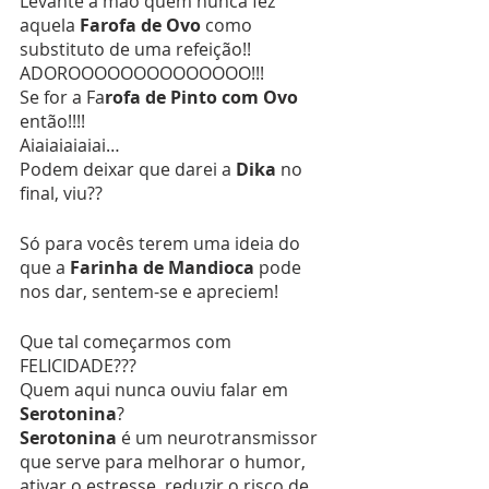
Levante a mão quem nunca fez 
aquela 
Farofa de Ovo 
como 
substituto de uma refeição!!
ADOROOOOOOOOOOOOOO!!!
Se for a Fa
rofa de Pinto com Ovo 
então!!!!
Aiaiaiaiaiai…
Podem deixar que darei a 
Dika
 no 
final, viu??
Só para vocês terem uma ideia do 
que a 
Farinha de Mandioca
 pode 
nos dar, sentem-se e apreciem!
Que tal começarmos com 
FELICIDADE???
Quem aqui nunca ouviu falar em 
Serotonina
?
Serotonina
 é um neurotransmissor 
que serve para melhorar o humor, 
ativar o estresse, reduzir o risco de 