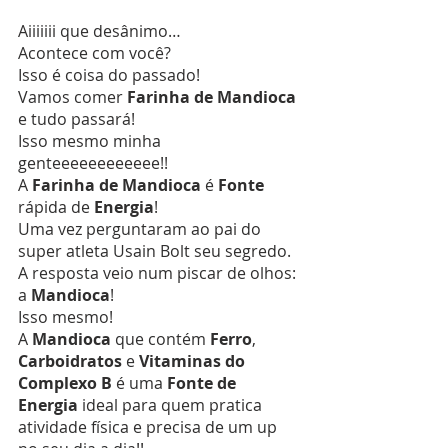
Aiiiiiii que desânimo…
Acontece com você?
Isso é coisa do passado!
Vamos comer 
Farinha de Mandioca
e tudo passará!
Isso mesmo minha 
genteeeeeeeeeeee!!
A 
Farinha de Mandioca
 é 
Fonte
rápida de 
Energia
!
Uma vez perguntaram ao pai do 
super atleta Usain Bolt seu segredo. 
A resposta veio num piscar de olhos: 
a 
Mandioca
!
Isso mesmo!
A 
Mandioca
 que contém 
Ferro
, 
Carboidratos
 e 
Vitaminas do 
Complexo B
 é uma 
Fonte de 
Energia
 ideal para quem pratica 
atividade física e precisa de um up 