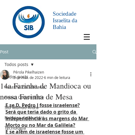
Sociedade
Israelita da
Bahia
Post
Todos posts
Pérola Pikelhaizen
Todos posts
5 de mai. de 2022
6 min de leitura
14a Farinha de Mandioca ou
Parashá da Semana
nossa Farinha de Mesa
Nossa Comunidade
E se D. Pedro I fosse israelense?
SIB Mundo Afora
Será que teria dado o grito da 
Notícias do Mundo
Independência às margens do Mar 
Morto ou no Mar da Galileia?
Tecnologia
E se além de israelense fosse um 