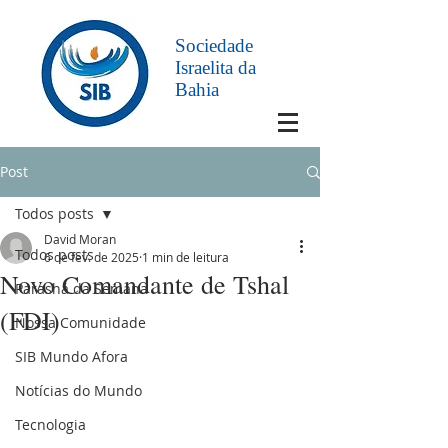
Sociedade
Israelita da
Bahia
Post
Todos posts
David Moran
Todos posts
6 de fev. de 2025
1 min de leitura
Novo Comandante de Tshal
Parashá da Semana
(FDI)
Nossa Comunidade
SIB Mundo Afora
Notícias do Mundo
Tecnologia