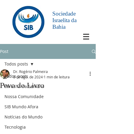
Sociedade
Israelita da
Bahia
Post
Todos posts
Dr. Rogério Palmeira
Todos posts
8 de ago. de 2024
1 min de leitura
Povo do Livro
Parashá da Semana
Nossa Comunidade
SIB Mundo Afora
Notícias do Mundo
Tecnologia