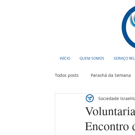
INÍCIO
QUEM SOMOS
SERVIÇO RE
Todos posts
Parashá da Semana
Sociedade Israeli
Cultura
Curiosidades
T
Voluntari
Encontro 