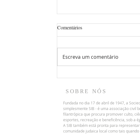
Parashat Reê/Reei 5786
Comentários
O que é a visão? O que é
enxergar além? O que acontece
com aquilo que eu não vejo? O
Escreva um comentário
que é preciso para enxergar e
não apenas ver? O que é
preciso para ver o bom e o
ruim? O que é a benção e o que
é a
SOBRE NÓS
Fundada no dia 17 de abril de 1947, a Socied
simplesmente SIB - é uma associação civil br
filantrópica que procura promover culto, ciê
esportes, recreação e beneficência, sob a ég
A SIB também está pronta para representa
comunidade judaica local como tais quando 