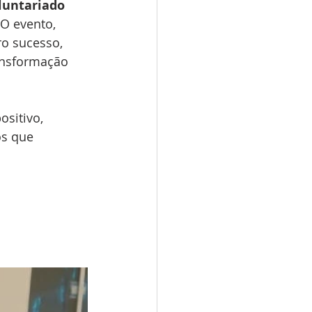
luntariado 
O evento, 
ro sucesso, 
ansformação 
sitivo, 
os que 