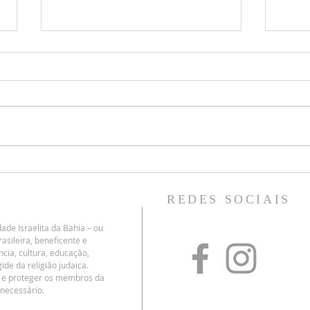
Notícias de Israel
Shuvá
proce
PAUSA DAS GUERRAS E VIVA A
MÚSICA - Depois de um longo
O ch
inverno cultural, minha filha
medi
Hadar tomou a iniciativa de nos
dos 
tirar do dia a dia e convidar a
pala
ver com seu esposo Vic, sua
com 
irmã Lia e a filha de
Tesh
mesma 
REDES SOCIAIS
shuv)
ade Israelita da Bahia – ou
asileira, beneficente e
ncia, cultura, educação,
ide da religião judaica.
r e proteger os membros da
necessário.