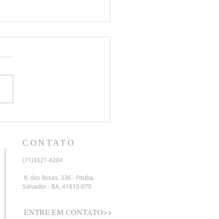
 e Teshuvá: o caminho e o
sso do retorno
amado e a resposta À
da que nos aproximamos
Yamim Noraim, duas
vras hebraicas aparecem
frequência: Shuvá e
uvá. Embora tenham a
raiz hebraica (שוב –
CONTATO
, que significa
(71)3321-4204
R. das Rosas, 336 - Pituba,
Salvador - BA, 41810-070
ENTRE EM CONTATO>>