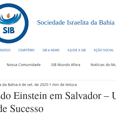
Sociedade Israelita da Bahia
LIGIOSO
CEMITÉRIO
SIB e-NEWS
AJUDE A SIB
AÇÃO SOCIAL
Nossa Comunidade
SIB Mundo Afora
Notícias do M
ta da Bahia
4 de set. de 2025
1 min de leitura
urismo
Humor Judaico
Culinária
Eventos
ado Einstein em Salvador –
de Sucesso