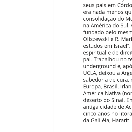
seus pais em Córdo
era nada menos que
consolidação do M
na América do Sul.
fundado pelo mesmo
Oliszewski e R. Mar
estudos em Israel”.
espiritual e de di
pai. Trabalhou no t
underground e, apó
UCLA, deixou a Arge
sabedoria de cura, 
Europa, Brasil, Irla
América Nativa (nort
deserto do Sinai. E
antiga cidade de Ac
cinco anos no litor
da Galiléia, Hararit.