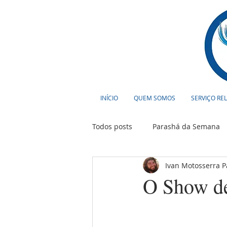
INÍCIO
QUEM SOMOS
SERVIÇO RE
Todos posts
Parashá da Semana
Ivan Motosserra 
Cultura
Curiosidades
T
O Show de