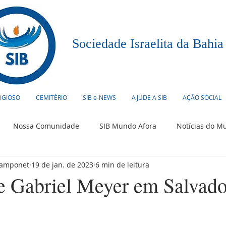
Sociedade Israelita da Bahia
LIGIOSO
CEMITÉRIO
SIB e-NEWS
AJUDE A SIB
AÇÃO SOCIAL
Nossa Comunidade
SIB Mundo Afora
Notícias do M
Pamponet
19 de jan. de 2023
6 min de leitura
urismo
Humor Judaico
Culinária
Eventos
 Gabriel Meyer em Salvado