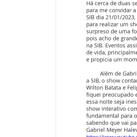
Há cerca de duas se
para me convidar a
SIB dia 21/01/2023
para realizar um s
surpreso de uma f
pois acho de grand
na SIB. Eventos as
de vida, principal
e propicia um mome
	 Além de Gabriel Meyer, quem eu particularmente acho que casa muito bem com 
a SIB, o show con
Wilton Batata e Fel
fiquei preocupado 
essa noite seja ine
show interativo com
fundamental para o 
sabendo que vai pa
Gabriel Meyer Halev