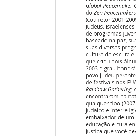
Global Peacemaker 
do 
Zen Peacemakers
(codiretor 2001-200
Judeus, Israelenses
de programas juveni
baseado na paz, sua
suas diversas prog
cultura da escuta e
que criou dois álbu
2003 o grau honorár
povo judeu perante 
de festivais nos EU
Rainbow Gathering
,
encontraram na nat
qualquer tipo (2007
judaico e interreli
embaixador de um es
educação e cura enr
justiça que você de