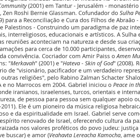
Community 
(2001) em Tantur - Jerusalém - monastério
, Zen Roshi Bernie Glassman. Cofundador do 
Sulha P
9) para a Reconciliação e Cura dos Filhos de Abraão -
 e Palestinos - Construindo um paradigma de paz inte
s, interreligiosos, educacionais e artísticos. A Sulha
s reuniões aconteciam na natureza e desde sua criaç
ramações para cerca de 10.000 participantes, desenvo
 da convivência. Cocriador com Amir Paiss o 
Amen Mus
ns: "
Merkavah
" (2001) e "
Hateva - Skin of God
" (2008).
io de "visionário, pacificador e um verdadeiro repre
outras religiões", pelo Rabino Zalman Schacter Shalo
A e no Marrocos em 2004. Gabriel iniciou o 
Peace in t
 onde iranianos, israelenses, turcos, orientais e intern
ureza, de pessoa para pessoa sem qualquer apoio o
-2011). Ele é um pioneiro da música religiosa hebraica
gioso e da espiritualidade em Israel. Gabriel serve co
pírito renovado de Israel, oferecendo cultura da paz
aizada nos valores proféticos do povo judeu: justiça 
ve buscar) e amor (
Veahavta Lereacha Kamocha
, ame 