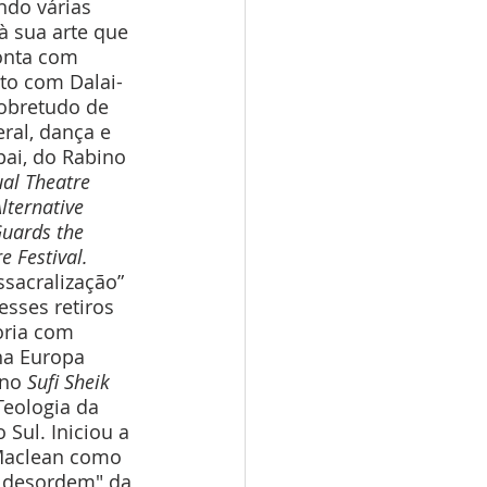
à sua arte que 
conta com 
to com Dalai-
sobretudo de 
ral, dança e 
ai, do Rabino 
al Theatre 
lternative 
uards the 
e Festival. 
ssacralização” 
esses retiros 
oria com 
na Europa 
no 
Sufi Sheik 
Teologia da 
Sul. Iniciou a 
 Maclean como 
a desordem" da 