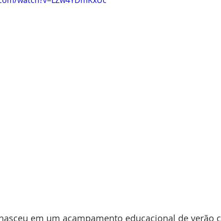
e.com/watch?v=LZw4YDmKxUc