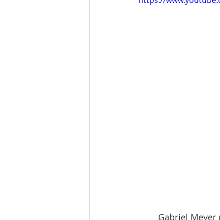
https://www.youtub
	Gabriel Meyer nasceu em um acampamento educacional de verão criado por 