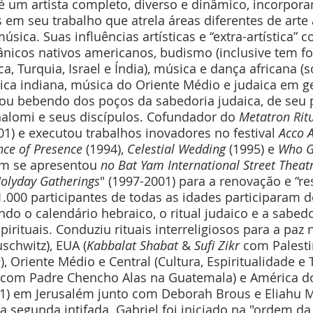
s em seu trabalho que atrela áreas diferentes de arte 
sica. Suas influências artísticas e “extra-artística” 
icos nativos americanos, budismo (inclusive tem fo
ca, Turquia, Israel e Índia), música e dança africana (
ica indiana, música do Oriente Médio e judaica em ge
uou bebendo dos poços da sabedoria judaica, de seu p
alomi e seus discípulos. Cofundador do 
Metatron Ritu
001) e executou trabalhos inovadores no festival 
Acco A
nce of Presence
 (1994), 
Celestial Wedding
 (1995) e 
Who G
m se apresentou 
no Bat Yam International Street Theatr
olyday Gatherings
" (1997-2001) para a renovação e “re
 1.000 participantes de todas as idades participaram d
ndo o calendário hebraico, o ritual judaico e a sabed
irituais. Conduziu rituais interreligiosos para a paz 
uschwitz), EUA (
Kabbalat Shabat
 & 
Sufi Zikr
 com Palesti
e
), Oriente Médio e Central (Cultura, Espiritualidade e 
 com Padre Chencho Alas na Guatemala) e América do 
2001) em Jerusalém junto com Deborah Brous e Eliahu
da segunda intifada. Gabriel foi iniciado na "ordem d