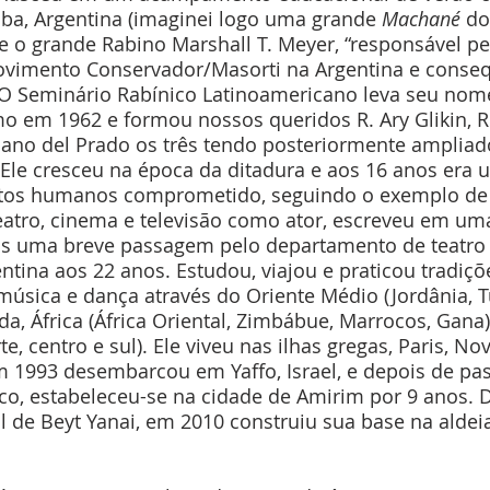
ba, Argentina (imaginei logo uma grande 
Machané
 do
 o grande Rabino Marshall T. Meyer, “responsável pe
ovimento Conservador/Masorti na Argentina e conse
 O Seminário Rabínico Latinoamericano leva seu nome
 em 1962 e formou nossos queridos R. Ary Glikin, R.
iano del Prado os três tendo posteriormente ampliad
 Ele cresceu na época da ditadura e aos 16 anos era u
reitos humanos comprometido, seguindo o exemplo de 
eatro, cinema e televisão como ator, escreveu em uma
s uma breve passagem pelo departamento de teatro 
ntina aos 22 anos. Estudou, viajou e praticou tradiçõ
música e dança através do Oriente Médio (Jordânia, Tu
nda, África (África Oriental, Zimbábue, Marrocos, Gana)
e, centro e sul). Ele viveu nas ilhas gregas, Paris, No
m 1993 desembarcou em Yaffo, Israel, e depois de pas
co, estabeleceu-se na cidade de Amirim por 9 anos. 
al de Beyt Yanai, em 2010 construiu sua base na alde