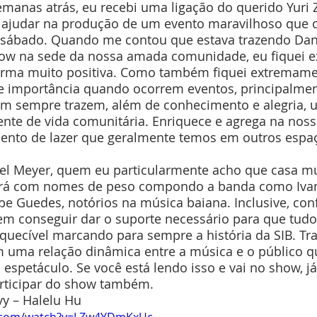
manas atrás, eu recebi uma ligação do querido Yuri 
 ajudar na produção de um evento maravilhoso que o
, sábado. Quando me contou que estava trazendo Dan
how na sede da nossa amada comunidade, eu fiquei 
orma muito positiva. Como também fiquei extremame
e importância quando ocorrem eventos, principalment
sim sempre trazem, além de conhecimento e alegria, 
mente de vida comunitária. Enriquece e agrega na no
nto de lazer que geralmente temos em outros espa
tará com nomes de peso compondo a banda como Iva
ipe Guedes, notórios na música baiana. Inclusive, con
em conseguir dar o suporte necessário para que tudo
squecível marcando para sempre a história da SIB. Tr
 uma relação dinâmica entre a música e o público qu
espetáculo. Se você está lendo isso e vai no show, já
rticipar do show também.
y – Halelu Hu 