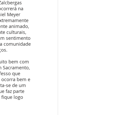
Zalcbergas 
correrá na 
iel Meyer 
extremamente 
nte animado, 
e culturais, 
um sentimento 
ssa comunidade 
ços.
n Sacramento, 
fesso que 
 ocorra bem e 
ata-se de um 
e faz parte 
 fique logo 