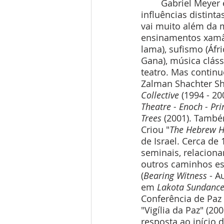
	Gabriel Meyer é um artista completo, diverso e dinâmico, incorporando várias 
influências distinta
vai muito além da mú
ensinamentos xamân
lama), sufismo (Áfri
Gana), música cláss
teatro. Mas contin
Zalman Shachter Sh
Collective
 (1994 - 2
Theatre - Enoch - Pri
Trees 
(2001). També
Criou "
The Hebrew H
de Israel. Cerca de
seminais, relaciona
outros caminhos esp
(
Bearing Witness 
- A
em 
Lakota Sundanc
Conferência de Paz
"Vigília da Paz" (
resposta ao início 