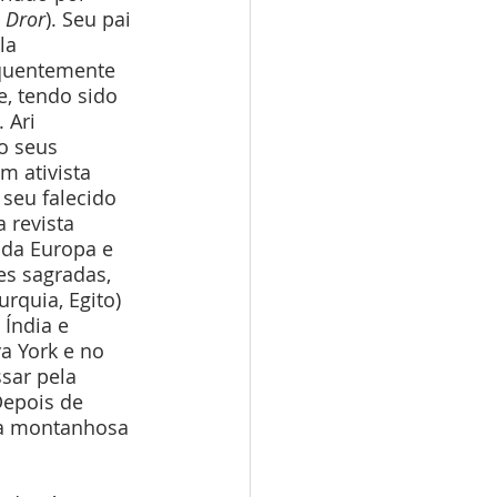
 
Dror
). Seu pai 
la 
quentemente 
, tendo sido 
 Ari 
o seus 
m ativista 
seu falecido 
 revista 
da Europa e 
es sagradas, 
rquia, Egito) 
 Índia e 
va York e no 
sar pela 
Depois de 
ia montanhosa 