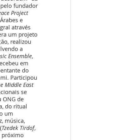
 pelo fundador 
eace Project
 Árabes e 
gral através 
 era um projeto 
ão, realizou 
lvendo a 
ic Ensemble
, 
 Recebeu em 
sentante do 
mi. Participou 
he Middle East 
acionais se 
u ONG de 
, do ritual 
mo um 
, música, 
(
Tzedek Tirdof
, 
o próximo 