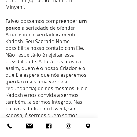
Cohanim (4) não formam um 
Minyan".
Talvez possamos compreender 
um 
pouco
 a seriedade de ofender 
Aquele que é verdadeiramente 
Kadosh. Seu Sagrado Nome 
possibilita nosso contato com Ele. 
Não respeitá-lo é rejeitar essa 
possibilidade. A Torá nos mostra 
assim, quem é o nosso Criador e o 
que Ele espera que nós esperemos 
(perdão mais uma vez pela 
redundância) de nós mesmos. Ele é 
Kadosh e nos convida a sermos 
também…a sermos íntegros. Nas 
palavras do Rabino Dweck, ser 
kadosh, é sermos quem somos, 
assim como HaKadosh Baruch Hu (O 
Santo Bendito seja Ele) é quem Ele é!  