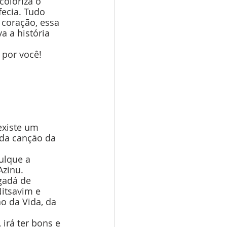
coloriza o 
fecia. Tudo 
 coração, essa 
a a história 
 por você! 
existe um 
da canção da 
ulque a 
zinu. 
gadá de 
itsavim e 
o da Vida, da 
 irá ter bons e 