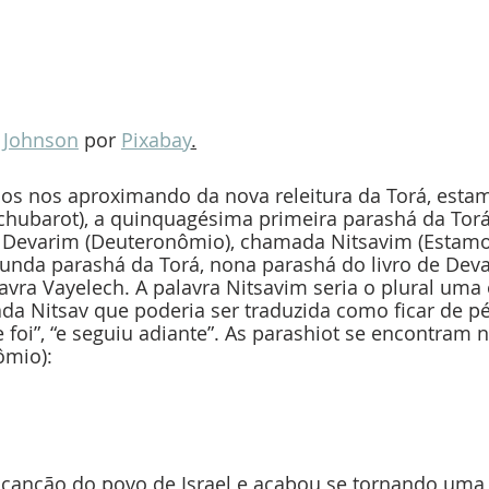
 Johnson
 por 
Pixabay
.
s nos aproximando da nova releitura da Torá, esta
hubarot), a quinquagésima primeira parashá da Torá,
e Devarim (Deuteronômio), chamada Nitsavim (Estamo
nda parashá da Torá, nona parashá do livro de Deva
vra Vayelech. A palavra Nitsavim seria o plural uma 
a Nitsav que poderia ser traduzida como ficar de pé.
e foi”, “e seguiu adiante”. As parashiot se encontram n
ômio):
l canção do povo de Israel e acabou se tornando uma