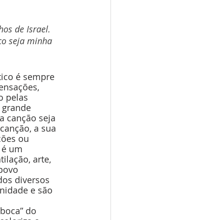
os de Israel. 
co seja minha 
tico é sempre 
ensações, 
 pelas 
 grande 
a canção seja 
canção, a sua 
ções ou 
 é um 
lação, arte, 
povo 
dos diversos 
nidade e são 
boca” do 