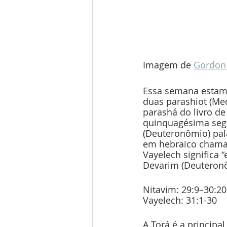
Imagem de 
Gordon
Essa semana estamo
duas parashiot (Mec
parashá do livro d
quinquagésima segu
(Deuteronômio) pala
em hebraico chamad
Vayelech significa “
Devarim (Deuteron
Nitavim: 29:9–30:20
Vayelech: 31:1-30
A Torá é a principa