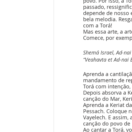
povo. Por isso, a T
passado, ressignifi
depende de nosso es
bela melodia. Resga
com a Torá!
Mas essa arte, a ar
Comece, por exemp
Shemá Israel, Ad-nai
“Veahavta et Ad-nai
Aprenda a cantilaçã
mandamento de repe
Torá com intenção,
Depois absorva a Ke
canção do Mar, Keri
Aprenda a Keriat da
Pessach. Coloque no
Vayelech. E assim,
canção do povo de Is
Ao cantar a Torá, vo