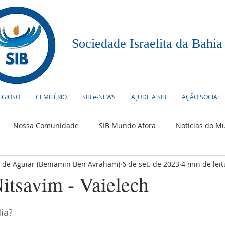
Sociedade Israelita da Bahia
LIGIOSO
CEMITÉRIO
SIB e-NEWS
AJUDE A SIB
AÇÃO SOCIAL
Nossa Comunidade
SIB Mundo Afora
Notícias do M
o de Aguiar (Beniamin Ben Avraham)
6 de set. de 2023
4 min de leit
urismo
Humor Judaico
Culinária
Eventos
itsavim - Vaielech
ia?