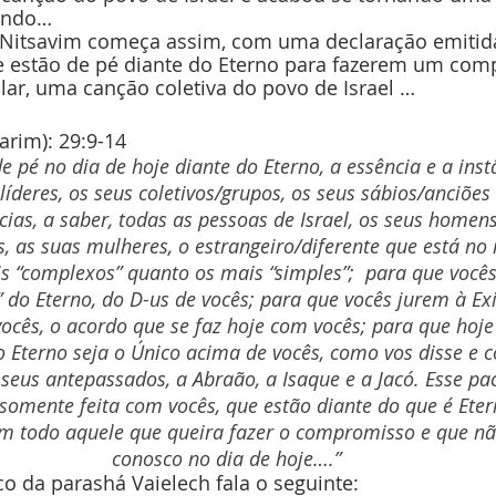
undo…
 Nitsavim começa assim, com uma declaração emitid
que estão de pé diante do Eterno para fazerem um co
ar, uma canção coletiva do povo de Israel …
rim): 29:9-14
e pé no dia de hoje diante do Eterno, a essência e a ins
líderes, os seus coletivos/grupos, os seus sábios/anciões 
cias, a saber, todas as pessoas de Israel, os seus homens
, as suas mulheres, o estrangeiro/diferente que está no 
s “complexos” quanto os mais “simples”;  para que voc
” do Eterno, do D-us de vocês; para que vocês jurem à Exi
ocês, o acordo que se faz hoje com vocês; para que hoj
o Eterno seja o Único acima de vocês, como vos disse e
eus antepassados, a Abraão, a Isaque e a Jacó. Esse pac
somente feita com vocês, que estão diante do que é Eter
todo aquele que queira fazer o compromisso e que não
conosco no dia de hoje….”
o da parashá Vaielech fala o seguinte: 