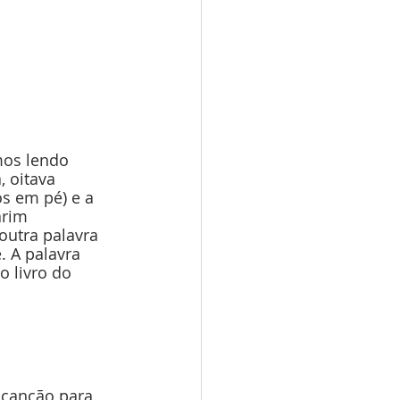
mos lendo 
 oitava 
s em pé) e a 
rim 
outra palavra 
 A palavra 
o livro do 
 canção para 