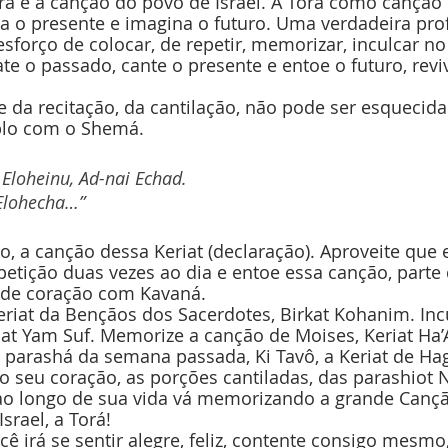
orá é a canção do povo de Israel. A Torá como canção 
ca o presente e imagina o futuro. Uma verdadeira pro
forço de colocar, de repetir, memorizar, inculcar no
te o passado, cante o presente e entoe o futuro, reviv
te da recitação, da cantilação, não pode ser esquecida
lo com o Shemá. 
 Eloheinu, Ad-nai Echad. 
 Elohecha…”
o, a canção dessa Keriat (declaração). Aproveite que 
tição duas vezes ao dia e entoe essa canção, parte 
 de coração com Kavaná. 
riat da Bençãos dos Sacerdotes, Birkat Kohanim. Inc
at Yam Suf. Memorize a canção de Moises, Keriat Ha’A
 parashá da semana passada, Ki Tavô, a Keriat de Ha
 seu coração, as porções cantiladas, das parashiot N
 ao longo de sua vida vá memorizando a grande Cançã
rael, a Torá! 
cê irá se sentir alegre, feliz, contente consigo mesmo,