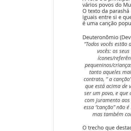
vários povos do M
O texto da parashá
iguais entre si e 
é uma canção popul
Deuteronômio (Deva
“Todos vocês estão d
vocês: os seus 
ícones/referên
pequeninos/crianças
tanto aqueles mai
contrato, “ a canção
que está acima de v
ser um povo, e que 
com juramento aos s
essa “canção” não é 
mas também com 
O trecho que destac