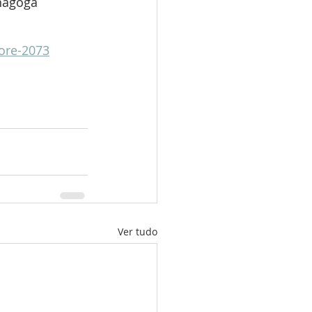
nagoga 
ore-2073
Ver tudo