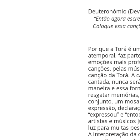
Deuteronômio (Dev
“Então agora escre
Coloque essa cançã
Por que a Torá é u
atemporal, faz part
emoções mais profu
canções, pelas músi
canção da Torá. A 
cantada, nunca ser
maneira e essa for
resgatar memórias,
conjunto, um mosaic
expressão, declaraç
“expressou” e “ento
artistas e músicos
luz para muitas pes
A interpretação da