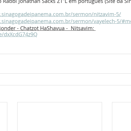
 Rabbi Jonathan Sacks ZT”L em português (Site da Si
w.sinagogadeipanema.com.br/sermon/nitzavim-5/
w.sinagogadeipanema.com.br/sermon/vayelech-5/#m
onder - Chatzot HaShavua -  Nitsavim: 
be/dxXcdG74z9Q