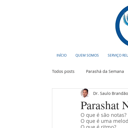
INÍCIO
QUEM SOMOS
SERVIÇO RE
Todos posts
Parashá da Semana
Dr. Saulo Brandã
Cultura
Curiosidades
T
Parashat N
O que é são notas?
O que é uma melod
O que é ritmo?