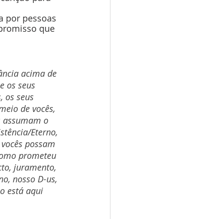
a por pessoas 
mpromisso que 
tância acima de 
e os seus 
, os seus 
meio de vocês, 
ês assumam o 
stência/Eterno, 
e vocês possam 
 como prometeu 
to, juramento, 
no, nosso D-us, 
 está aqui 