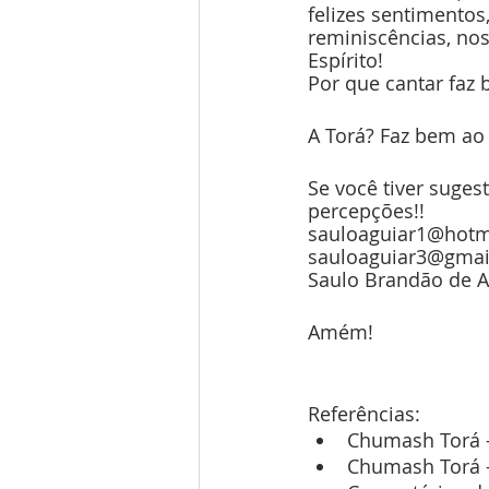
felizes sentimentos
reminiscências, no
Espírito! 
Por que cantar faz
A Torá? Faz bem ao 
Se você tiver sugest
percepções!! 
sauloaguiar1@hotm
sauloaguiar3@gmai
Saulo Brandão de 
Amém! 
Referências: 
Chumash Torá -
Chumash Torá -